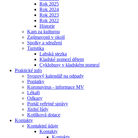
Rok 2025
Rok 2024
Rok 2023
Rok 2022
Historie
Kam za kulturou
Zajímavosti v okolí
Spolky a sdružení
Turistika
Labská stezka
Kladské pomezí dětem
Cyklobusy v kladském pomezí
Praktické info
Svozový kalendář na odpady
Poplatky
Koronavirus - informace MV
Lékaři
Odkazy
Portál veřejné správy
Jízdní řády
Kotlíková dotace
Kontakty
Kontaktní údaje
Kontakty
Kontakty