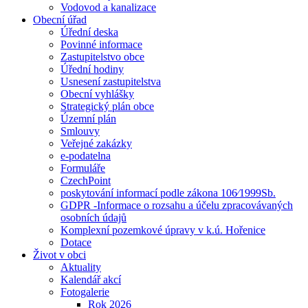
Vodovod a kanalizace
Obecní úřad
Úřední deska
Povinné informace
Zastupitelstvo obce
Úřední hodiny
Usnesení zastupitelstva
Obecní vyhlášky
Strategický plán obce
Územní plán
Smlouvy
Veřejné zakázky
e-podatelna
Formuláře
CzechPoint
poskytování informací podle zákona 106⁄1999Sb.
GDPR -Informace o rozsahu a účelu zpracovávaných
osobních údajů
Komplexní pozemkové úpravy v k.ú. Hořenice
Dotace
Život v obci
Aktuality
Kalendář akcí
Fotogalerie
Rok 2026