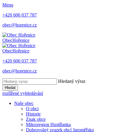
Menu
+420 606 037 787
obec@horenice.cz
Obec
Hořenice
Obec
Hořenice
+420 606 037 787
obec@horenice.cz
Hledaný výraz
Hledat
rozšířené vyhledávání
Naše obec
O obci
Historie
Znak obce
Mikroregion Hustířanka
Dobrovolný svazek obcí Jaroměřsko