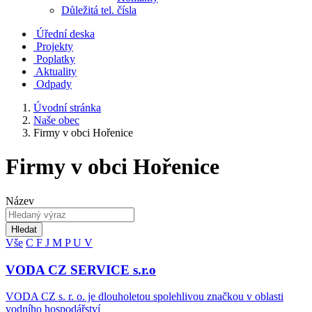
Důležitá tel. čísla
Úřední deska
Projekty
Poplatky
Aktuality
Odpady
Úvodní stránka
Naše obec
Firmy v obci Hořenice
Firmy v obci Hořenice
Název
Hledat
Vše
C
F
J
M
P
U
V
VODA CZ SERVICE s.r.o
VODA CZ s. r. o. je dlouholetou spolehlivou značkou v oblasti
vodního hospodářství