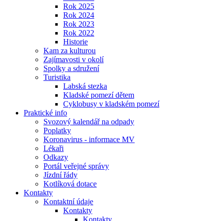
Rok 2025
Rok 2024
Rok 2023
Rok 2022
Historie
Kam za kulturou
Zajímavosti v okolí
Spolky a sdružení
Turistika
Labská stezka
Kladské pomezí dětem
Cyklobusy v kladském pomezí
Praktické info
Svozový kalendář na odpady
Poplatky
Koronavirus - informace MV
Lékaři
Odkazy
Portál veřejné správy
Jízdní řády
Kotlíková dotace
Kontakty
Kontaktní údaje
Kontakty
Kontakty