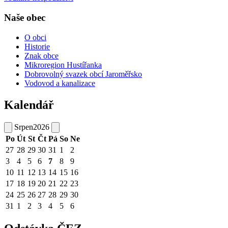
Naše obec
O obci
Historie
Znak obce
Mikroregion Hustířanka
Dobrovolný svazek obcí Jaroměřsko
Vodovod a kanalizace
Kalendář
Srpen
2026
Po
Út
St
Čt
Pá
So
Ne
27
28
29
30
31
1
2
3
4
5
6
7
8
9
10
11
12
13
14
15
16
17
18
19
20
21
22
23
24
25
26
27
28
29
30
31
1
2
3
4
5
6