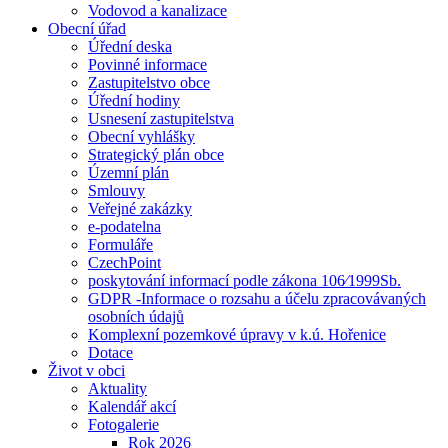
Vodovod a kanalizace
Obecní úřad
Úřední deska
Povinné informace
Zastupitelstvo obce
Úřední hodiny
Usnesení zastupitelstva
Obecní vyhlášky
Strategický plán obce
Územní plán
Smlouvy
Veřejné zakázky
e-podatelna
Formuláře
CzechPoint
poskytování informací podle zákona 106⁄1999Sb.
GDPR -Informace o rozsahu a účelu zpracovávaných
osobních údajů
Komplexní pozemkové úpravy v k.ú. Hořenice
Dotace
Život v obci
Aktuality
Kalendář akcí
Fotogalerie
Rok 2026