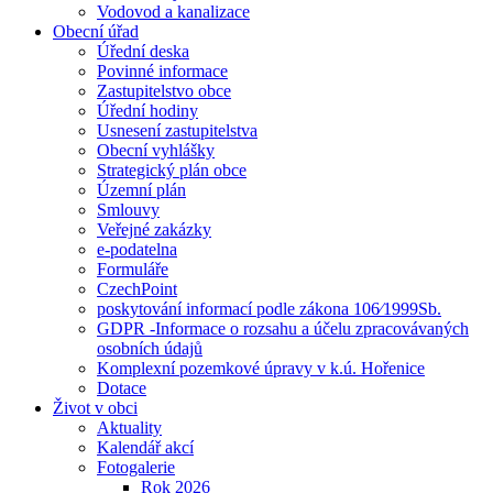
Vodovod a kanalizace
Obecní úřad
Úřední deska
Povinné informace
Zastupitelstvo obce
Úřední hodiny
Usnesení zastupitelstva
Obecní vyhlášky
Strategický plán obce
Územní plán
Smlouvy
Veřejné zakázky
e-podatelna
Formuláře
CzechPoint
poskytování informací podle zákona 106⁄1999Sb.
GDPR -Informace o rozsahu a účelu zpracovávaných
osobních údajů
Komplexní pozemkové úpravy v k.ú. Hořenice
Dotace
Život v obci
Aktuality
Kalendář akcí
Fotogalerie
Rok 2026