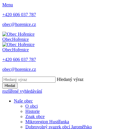
Menu
+420 606 037 787
obec@horenice.cz
Obec
Hořenice
Obec
Hořenice
+420 606 037 787
obec@horenice.cz
Hledaný výraz
Hledat
rozšířené vyhledávání
Naše obec
O obci
Historie
Znak obce
Mikroregion Hustířanka
Dobrovolný svazek obcí Jaroměřsko