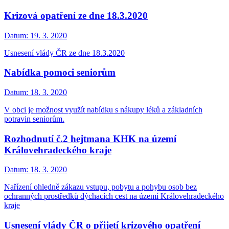
Krizová opatření ze dne 18.3.2020
Datum:
19. 3. 2020
Usnesení vlády ČR ze dne 18.3.2020
Nabídka pomoci seniorům
Datum:
18. 3. 2020
V obci je možnost využít nabídku s nákupy léků a základních
potravin seniorům.
Rozhodnutí č.2 hejtmana KHK na území
Královehradeckého kraje
Datum:
18. 3. 2020
Nařízení ohledně zákazu vstupu, pobytu a pohybu osob bez
ochranných prostředků dýchacích cest na území Královehradeckého
kraje
Usnesení vlády ČR o přijetí krizového opatření