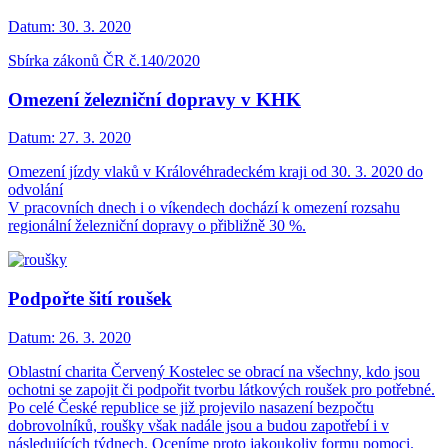
Datum:
30. 3. 2020
Sbírka zákonů ČR č.140/2020
Omezení železniční dopravy v KHK
Datum:
27. 3. 2020
Omezení jízdy vlaků v Královéhradeckém kraji od 30. 3. 2020 do
odvolání
V pracovních dnech i o víkendech dochází k omezení rozsahu
regionální železniční dopravy o přibližně 30 %.
Podpořte šití roušek
Datum:
26. 3. 2020
Oblastní charita Červený Kostelec se obrací na všechny, kdo jsou
ochotni se zapojit či podpořit tvorbu látkových roušek pro potřebné.
Po celé České republice se již projevilo nasazení bezpočtu
dobrovolníků, roušky však nadále jsou a budou zapotřebí i v
následujících týdnech. Oceníme proto jakoukoliv formu pomoci.