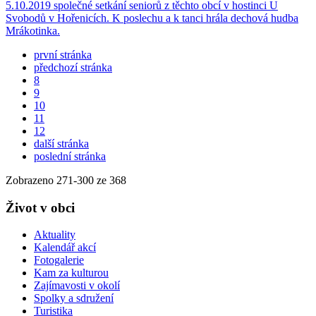
5.10.2019 společné setkání seniorů z těchto obcí v hostinci U
Svobodů v Hořenicích. K poslechu a k tanci hrála dechová hudba
Mrákotinka.
první stránka
předchozí stránka
8
9
10
11
12
další stránka
poslední stránka
Zobrazeno
271
-
300
ze 368
Život v obci
Aktuality
Kalendář akcí
Fotogalerie
Kam za kulturou
Zajímavosti v okolí
Spolky a sdružení
Turistika