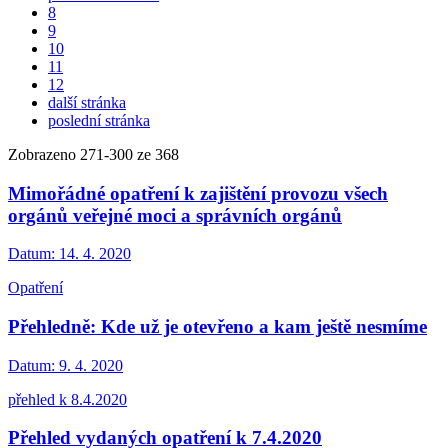
8
9
10
11
12
další stránka
poslední stránka
Zobrazeno
271
-
300
ze 368
Mimořádné opatření k zajištění provozu všech
orgánů veřejné moci a správních orgánů
Datum:
14. 4. 2020
Opatření
Přehledně: Kde už je otevřeno a kam ještě nesmíme
Datum:
9. 4. 2020
přehled k 8.4.2020
Přehled vydaných opatření k 7.4.2020