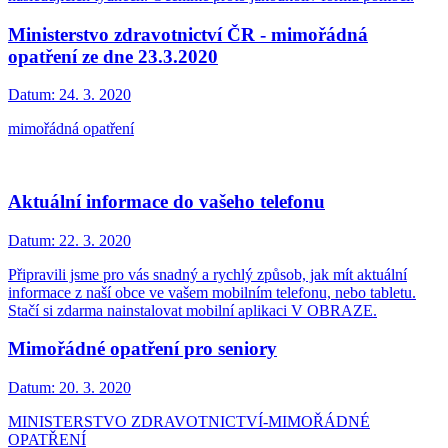
Ministerstvo zdravotnictví ČR - mimořádná
opatření ze dne 23.3.2020
Datum:
24. 3. 2020
mimořádná opatření
Aktuální informace do vašeho telefonu
Datum:
22. 3. 2020
Připravili jsme pro vás snadný a rychlý způsob, jak mít aktuální
informace z naší obce ve vašem mobilním telefonu, nebo tabletu.
Stačí si zdarma nainstalovat mobilní aplikaci V OBRAZE.
Mimořádné opatření pro seniory
Datum:
20. 3. 2020
MINISTERSTVO ZDRAVOTNICTVÍ-MIMOŘÁDNÉ
OPATŘENÍ