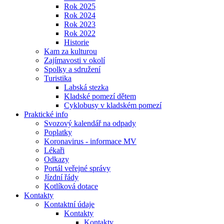
Rok 2025
Rok 2024
Rok 2023
Rok 2022
Historie
Kam za kulturou
Zajímavosti v okolí
Spolky a sdružení
Turistika
Labská stezka
Kladské pomezí dětem
Cyklobusy v kladském pomezí
Praktické info
Svozový kalendář na odpady
Poplatky
Koronavirus - informace MV
Lékaři
Odkazy
Portál veřejné správy
Jízdní řády
Kotlíková dotace
Kontakty
Kontaktní údaje
Kontakty
Kontakty